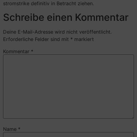
stromstrike definitiv in Betracht ziehen.
Schreibe einen Kommentar
Deine E-Mail-Adresse wird nicht veröffentlicht.
Erforderliche Felder sind mit
*
markiert
Kommentar
*
Name
*