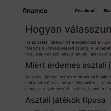
finamco
Privatkredit
Bea
Hogyan válasszunk
Ha az asztali játékok iránt érdeklődsz a
Supa
főleg ha a költségvetésed szűkös. A Supabet 
HUF, ami kedvező lehet a hétvégi játékosok 
Miért érdemes asztali 
Az asztali játékok szórakoztatóak és izgalmas
ami lehetővé teszi, hogy a kis bankrollal rend
nemcsak a szerencséről szólnak, hanem a stra
Asztali játékok típusa