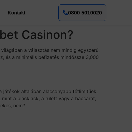
0800 5010020
Kontakt
abet Casinon?
k világában a választás nem mindig egyszerű,
sz, és a minimális befizetés mindössze 3,000
a játékok általában alacsonyabb tétlimitűek,
 mint a blackjack, a rulett vagy a baccarat,
rdekes, nem?