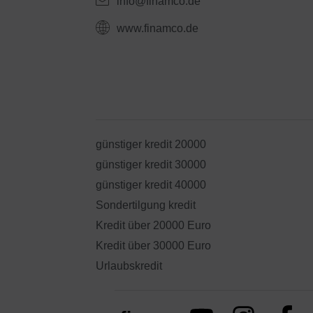
info@finamco.de
www.finamco.de
günstiger kredit 20000
günstiger kredit 30000
günstiger kredit 40000
Sondertilgung kredit
Kredit über 20000 Euro
Kredit über 30000 Euro
Urlaubskredit