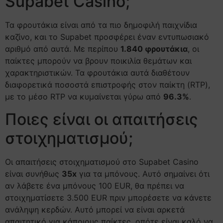
Supabet Casino;
Τα φρουτάκια είναι από τα πιο δημοφιλή παιχνίδια
καζίνο, και το Supabet προσφέρει έναν εντυπωσιακό
αριθμό από αυτά. Με περίπου
1.840 φρουτάκια
, οι
παίκτες μπορούν να βρουν ποικιλία θεμάτων και
χαρακτηριστικών. Τα φρουτάκια αυτά διαθέτουν
διαφορετικά ποσοστά επιστροφής στον παίκτη (RTP),
με το μέσο RTP να κυμαίνεται γύρω από
96.3%
.
Ποιες είναι οι απαιτήσεις
στοιχηματισμού;
Οι απαιτήσεις στοιχηματισμού στο Supabet Casino
είναι συνήθως
35x
για τα μπόνους. Αυτό σημαίνει ότι
αν λάβετε ένα μπόνους 100 EUR, θα πρέπει να
στοιχηματίσετε 3.500 EUR πριν μπορέσετε να κάνετε
ανάληψη κερδών. Αυτό μπορεί να είναι αρκετά
απαιτητικό για κάποιους παίκτες, οπότε είναι καλό να